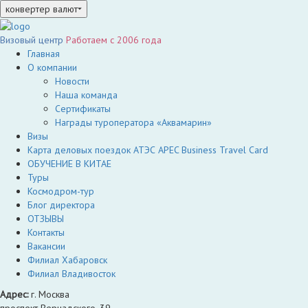
конвертер валют
Визовый центр
Работаем c 2006 года
Главная
О компании
Новости
Наша команда
Сертификаты
Награды туроператора «Аквамарин»
Визы
Карта деловых поездок АТЭС APEC Business Travel Card
ОБУЧЕНИЕ В КИТАЕ
Туры
Космодром-тур
Блог директора
ОТЗЫВЫ
Контакты
Вакансии
Филиал Хабаровск
Филиал Владивосток
Адрес:
г. Москва
проспект Вернадского, 39,