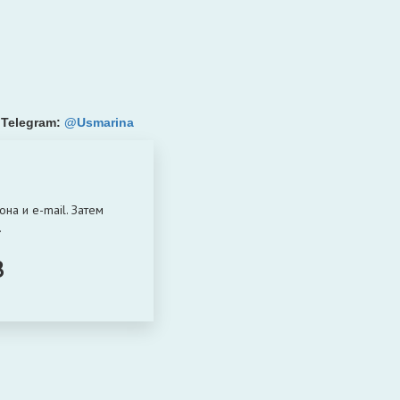
, Telegram:
@Usmarina
а и e-mail. Затем
.
B