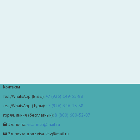
Контакты
тел./WhatsApp (Визы):
+7 (926) 149-55-88
тел./WhatsApp (Туры):
+7 (926) 346-15-88
горяч. линия (бесплатный):
8 (800) 600-52-07
Эл. почта:
visa-msc@mail.ru
Эл. почта доп.: visa-khv@mail.ru