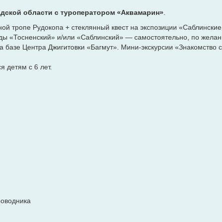
адской области
с туроператором «Аквамарин»
.
ой тропе Рудокопа + стеклянный квест на экспозиции «Саблински
ды «Тосненский» и/или «Саблинский» — самостоятельно, по жела
а базе Центра Джигитовки «Багмут». Мини-экскурсии «Знакомство с
 детям с 6 лет.
роводника