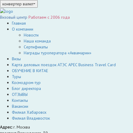
конвертер валют
Визовый центр
Работаем c 2006 года
Главная
О компании
Новости
Наша команда
Сертификаты
Награды туроператора «Аквамарин»
Визы
Карта деловых поездок АТЭС APEC Business Travel Card
ОБУЧЕНИЕ В КИТАЕ
Туры
Космодром-тур
Блог директора
ОТЗЫВЫ
Контакты
Вакансии
Филиал Хабаровск
Филиал Владивосток
Адрес:
г. Москва
проспект Вернадского, 39,