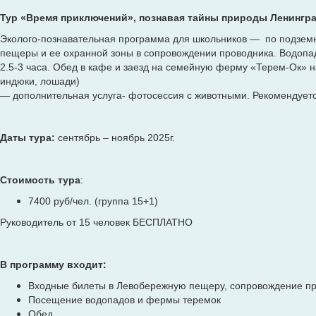
Тур «Время приключений», познавая тайны природы Ленингр
Эколого-познавательная программа для школьников — по подземн
пещеры и ее охранной зоны в сопровождении проводника. Водопа
2.5-3 часа. Обед в кафе и заезд на семейную ферму «Терем-Ок» н
индюки, лошади)
— дополнительная услуга- фотосессия с животными. Рекомендуется
Даты тура:
сентябрь – ноябрь 2025г.
Стоимость тура
:
7400 руб/чел. (группа 15+1)
Руководитель от 15 человек БЕСПЛАТНО
В програ
мму входит:
Входные билеты в Левобережную пещеру, сопровождение п
Посещение водопадов и фермы теремок
Обед