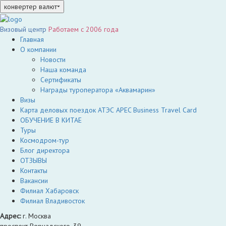
конвертер валют
Визовый центр
Работаем c 2006 года
Главная
О компании
Новости
Наша команда
Сертификаты
Награды туроператора «Аквамарин»
Визы
Карта деловых поездок АТЭС APEC Business Travel Card
ОБУЧЕНИЕ В КИТАЕ
Туры
Космодром-тур
Блог директора
ОТЗЫВЫ
Контакты
Вакансии
Филиал Хабаровск
Филиал Владивосток
Адрес:
г. Москва
проспект Вернадского, 39,