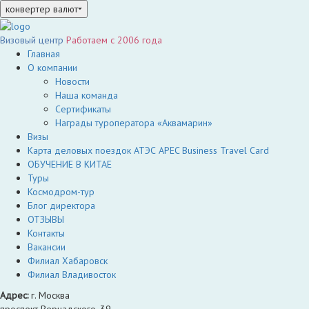
конвертер валют
Визовый центр
Работаем c 2006 года
Главная
О компании
Новости
Наша команда
Сертификаты
Награды туроператора «Аквамарин»
Визы
Карта деловых поездок АТЭС APEC Business Travel Card
ОБУЧЕНИЕ В КИТАЕ
Туры
Космодром-тур
Блог директора
ОТЗЫВЫ
Контакты
Вакансии
Филиал Хабаровск
Филиал Владивосток
Адрес:
г. Москва
проспект Вернадского, 39,