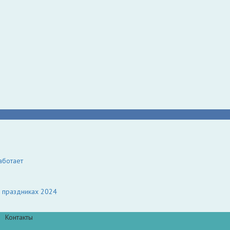
аботает
х праздниках 2024
Контакты