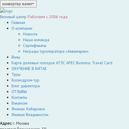
конвертер валют
Визовый центр
Работаем c 2006 года
Главная
О компании
Новости
Наша команда
Сертификаты
Награды туроператора «Аквамарин»
Визы
Карта деловых поездок АТЭС APEC Business Travel Card
ОБУЧЕНИЕ В КИТАЕ
Туры
Космодром-тур
Блог директора
ОТЗЫВЫ
Контакты
Вакансии
Филиал Хабаровск
Филиал Владивосток
Адрес:
г. Москва
проспект Вернадского, 39,