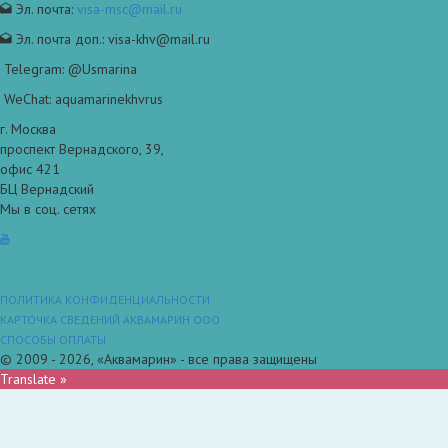
Эл. почта:
visa-msc@mail.ru
Эл. почта доп.: visa-khv@mail.ru
Telegram: @Usmarina
WeChat: aquamarinekhvrus
г. Москва
проспект Вернадского, 39,
офис 421
БЦ Вернадский
Мы в соц. сетях
ПОЛИТИКА КОНФИДЕНЦИАЛЬНОСТИ
КАРТОЧКА СВЕДЕНИЙ АКВАМАРИН ООО
СПОСОБЫ ОПЛАТЫ
© 2009 - 2026, «Аквамарин» - все права защищены
Translate »