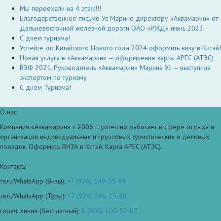
Мы переехали на 4 этаж!!!
Благодарственное письмо Ус Марине директору «Аквамарин» от
Дальневосточной железной дороги ОАО «РЖД» июнь 2023
С днем туризма!
Успейте до Китайского Нового года 2024 оформить визу в Китай!
Новая услуга в «Аквамарин» — оформление карты АРЕС (АТЭС)
ВЭФ 2021. Руководитель «Аквамарин» Марина Ус — выступила
экспертом по туризму
С днем Туризма!
О нас
Компания «Аквамарин» с 2006 г. успешно работает в сфере отдыха и
организации индивидуальных и групповых туристических и деловых
поездок. Оформить ВИЗА в Китай, Карта APEC (АТЭС).
Контакты
тел./WhatsApp (Визы):
+7 (926) 149-55-88
тел./WhatsApp (Туры):
+7 (926) 346-15-88
горяч. линия (бесплатный):
8 (800) 600-52-07