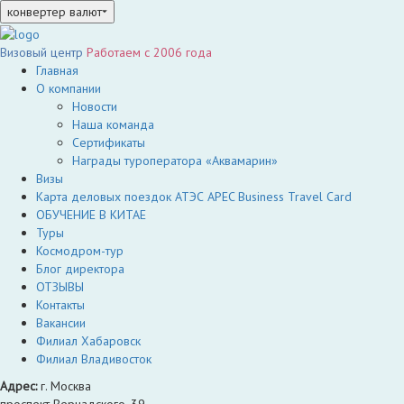
конвертер валют
Визовый центр
Работаем c 2006 года
Главная
О компании
Новости
Наша команда
Сертификаты
Награды туроператора «Аквамарин»
Визы
Карта деловых поездок АТЭС APEC Business Travel Card
ОБУЧЕНИЕ В КИТАЕ
Туры
Космодром-тур
Блог директора
ОТЗЫВЫ
Контакты
Вакансии
Филиал Хабаровск
Филиал Владивосток
Адрес:
г. Москва
проспект Вернадского, 39,