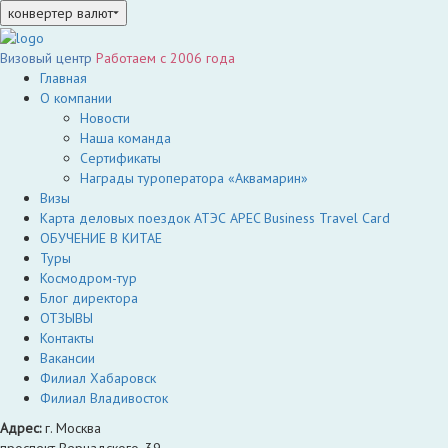
конвертер валют
Визовый центр
Работаем c 2006 года
Главная
О компании
Новости
Наша команда
Сертификаты
Награды туроператора «Аквамарин»
Визы
Карта деловых поездок АТЭС APEC Business Travel Card
ОБУЧЕНИЕ В КИТАЕ
Туры
Космодром-тур
Блог директора
ОТЗЫВЫ
Контакты
Вакансии
Филиал Хабаровск
Филиал Владивосток
Адрес:
г. Москва
проспект Вернадского, 39,