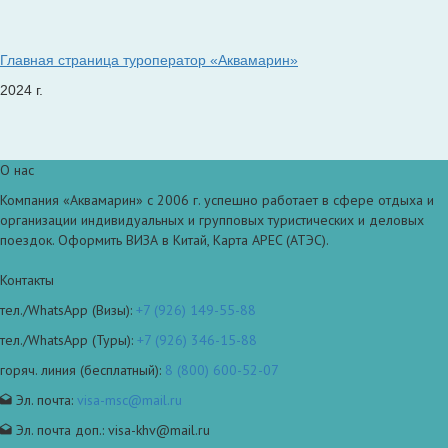
Главная страница туроператор «Аквамарин»
2024 г.
О нас
Компания «Аквамарин» с 2006 г. успешно работает в сфере отдыха и
организации индивидуальных и групповых туристических и деловых
поездок. Оформить ВИЗА в Китай, Карта APEC (АТЭС).
Контакты
тел./WhatsApp (Визы):
+7 (926) 149-55-88
тел./WhatsApp (Туры):
+7 (926) 346-15-88
горяч. линия (бесплатный):
8 (800) 600-52-07
Эл. почта:
visa-msc@mail.ru
Эл. почта доп.: visa-khv@mail.ru