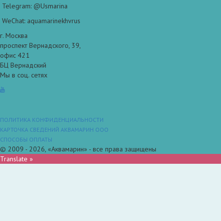
Telegram: @Usmarina
WeChat: aquamarinekhvrus
г. Москва
проспект Вернадского, 39,
офис 421
БЦ Вернадский
Мы в соц. сетях
ПОЛИТИКА КОНФИДЕНЦИАЛЬНОСТИ
КАРТОЧКА СВЕДЕНИЙ АКВАМАРИН ООО
СПОСОБЫ ОПЛАТЫ
© 2009 - 2026, «Аквамарин» - все права защищены
Translate »